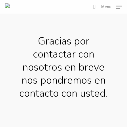
Skip
Menu
to
search
main
content
Gracias por
contactar con
nosotros en breve
nos pondremos en
contacto con usted.